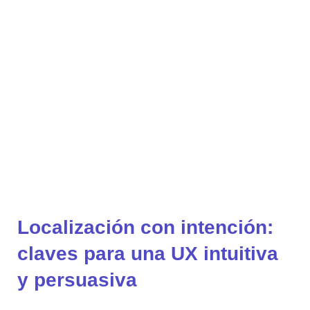
Ir
al
contenido
Localización con intención:
claves para una UX intuitiva
y persuasiva