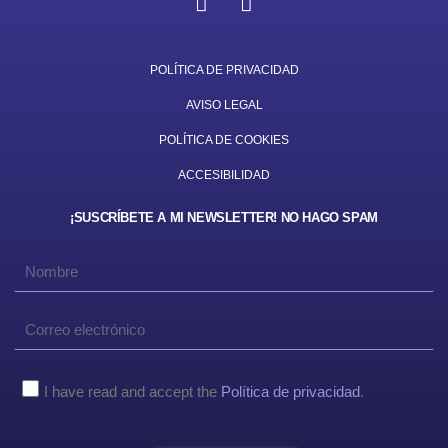
n
i
s
n
t
k
a
e
POLÍTICA DE PRIVACIDAD
g
d
AVISO LEGAL
r
i
a
n
POLÍTICA DE COOKIES
m
ACCESIBILIDAD
¡SUSCRÍBETE A MI NEWSLETTER! NO HAGO SPAM
Nombre
Correo
electronico
Aviso
I have read and accept the
Política de privacidad
.
Legal