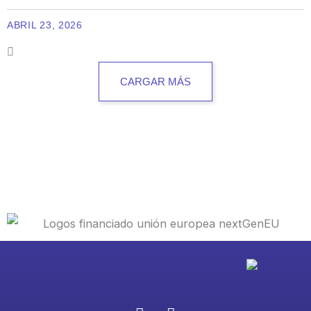
ABRIL 23, 2026
CARGAR MÁS
I
L