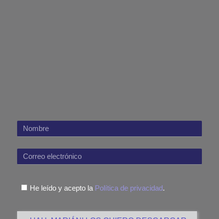
N
o
C
m
o
b
r
r
He leído y acepto la
Política de privacidad
.
r
e
e