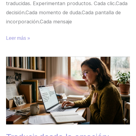
traducidas. Experimentan productos. Cada clic.Cada
decisión.Cada momento de duda.Cada pantalla de
incorporación.Cada mensaje
Leer más »
Traducir
desde
la
emoción:
claves
para
no
perder
la