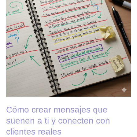
que
suenen
a
ti
y
conecten
con
clientes
reales
Cómo crear mensajes que
suenen a ti y conecten con
clientes reales