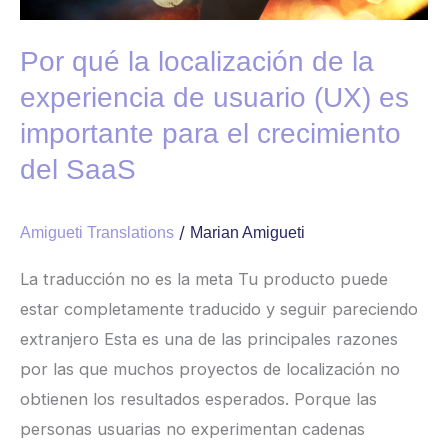
usuario
(UX)
Por qué la localización de la
es
importante
experiencia de usuario (UX) es
para
importante para el crecimiento
el
del SaaS
crecimiento
del
/
Amigueti Translations
Marian Amigueti
SaaS
La traducción no es la meta Tu producto puede
estar completamente traducido y seguir pareciendo
extranjero Esta es una de las principales razones
por las que muchos proyectos de localización no
obtienen los resultados esperados. Porque las
personas usuarias no experimentan cadenas