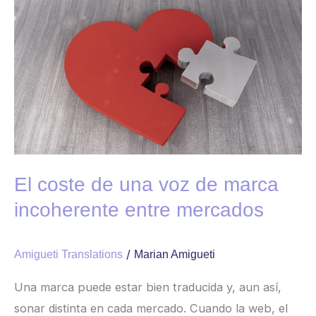
Ir
El
al
coste
contenido
de
una
voz
de
marca
incoherente
entre
El coste de una voz de marca
mercados
incoherente entre mercados
/
Amigueti Translations
Marian Amigueti
Una marca puede estar bien traducida y, aun así,
sonar distinta en cada mercado. Cuando la web, el