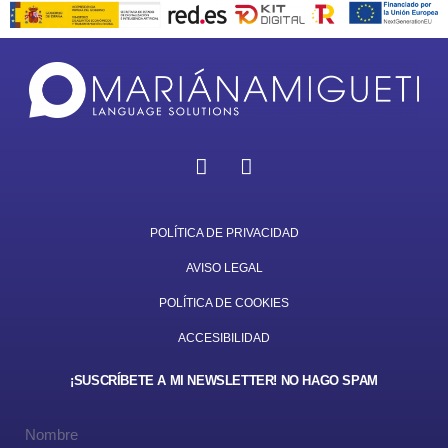
I
L
n
i
s
n
t
k
a
e
POLÍTICA DE PRIVACIDAD
g
d
AVISO LEGAL
r
i
a
n
POLÍTICA DE COOKIES
m
ACCESIBILIDAD
¡SUSCRÍBETE A MI NEWSLETTER! NO HAGO SPAM
Nombre