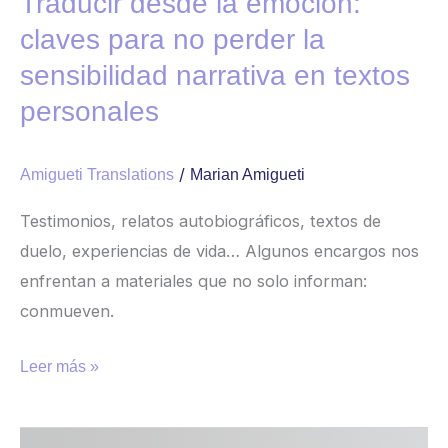
Traducir desde la emoción:
sensibilidad
claves para no perder la
narrativa
sensibilidad narrativa en textos
en
personales
textos
personales
/
Amigueti Translations
Marian Amigueti
Testimonios, relatos autobiográficos, textos de
duelo, experiencias de vida… Algunos encargos nos
enfrentan a materiales que no solo informan:
conmueven.
Leer más »
Por