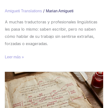
/
Amigueti Translations
Marian Amigueti
A muchas traductoras y profesionales lingüísticas
les pasa lo mismo: saben escribir, pero no saben
cómo hablar de su trabajo sin sentirse extrañas,
forzadas o exageradas.
Leer más »
Revisión
editorial:
la
última
vuelta