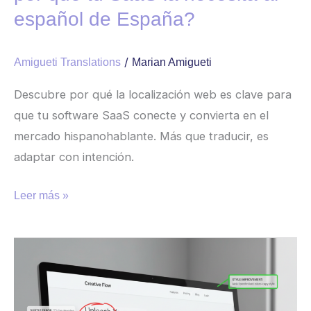
español de España?
/
Amigueti Translations
Marian Amigueti
Descubre por qué la localización web es clave para
que tu software SaaS conecte y convierta en el
mercado hispanohablante. Más que traducir, es
adaptar con intención.
Leer más »
Cómo
hacer
una
auditoría