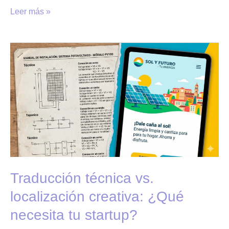
Leer más »
Traducción
técnica
vs.
localización
creativa:
¿Qué
necesita
tu
startup?
Traducción técnica vs.
localización creativa: ¿Qué
necesita tu startup?