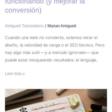
funcionando (y mejorar la
conversión)
conversión)
/
Amigueti Translations
Marian Amigueti
Cuando una web no convierte, solemos mirar el
diseño, la velocidad de carga o el SEO técnico. Pero
hay algo más sutil —y a menudo ignorado— que
puede estar bloqueando resultados: el lenguaje.
Leer más »
Cómo
crear
mensajes