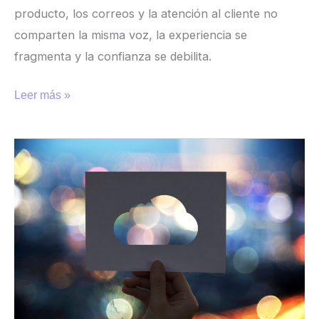
producto, los correos y la atención al cliente no
comparten la misma voz, la experiencia se
fragmenta y la confianza se debilita.
Leer más »
Por
qué
la
localización
de
la
experiencia
de