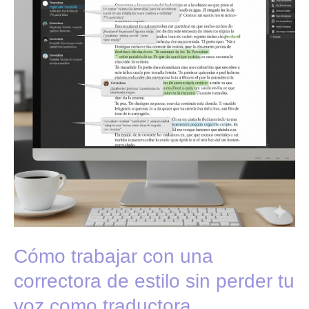
una
correctora
de
estilo
sin
perder
tu
voz
como
traductora
Cómo trabajar con una
correctora de estilo sin perder tu
voz como traductora